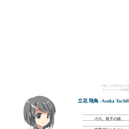
[PR] この広告は
ホームページを更新
立花 飛鳥 -Asuka T
小六。双子の姉。