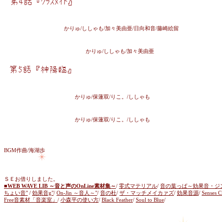
かりゅ/ししゃも/加々美由亜/日向和音/藤崎絵留
かりゅ/ししゃも/加々美由亜
かりゅ/保蓮双/りこ。/ししゃも
かりゅ/保蓮双/りこ。/ししゃも
BGM作曲/海湖歩
ＳＥお借りしました。
■WEB WAVE LIB ～音と声のOnLine素材集～
/
零式マテリアル
/
音の葉っぱ～効果音・ジ
ちょい音"
/
効果音g"
/
On-Jin ～音人～"
/
音の杜
/
ザ・マッチメイカァズ
/
効果音源
/
Senses C
Free音素材「音楽室」
/
小森平の使い方
/
Black Feather
/
Soul to Blue
/