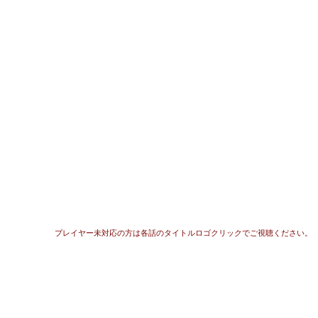
プレイヤー未対応の方は各話のタイトルロゴクリックでご視聴ください。