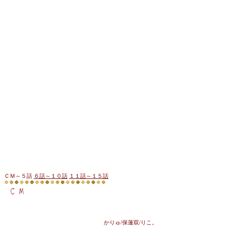
ＣＭ～５話
６話～１０話
１１話～１５話
かりゅ/保蓮双/りこ。