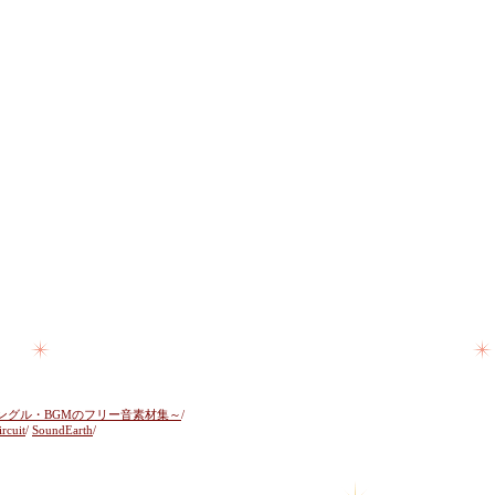
ングル・BGMのフリー音素材集～
/
ircuit
/
SoundEarth
/